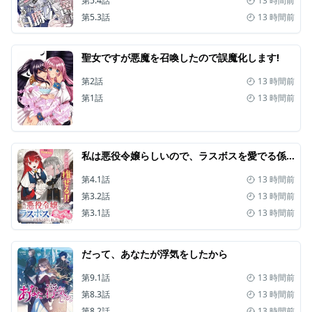
第5.4話
13 時間前
第5.3話
13 時間前
聖女ですが悪魔を召喚したので誤魔化します!
第2話
13 時間前
第1話
13 時間前
私は悪役令嬢らしいので、ラスボスを愛でる係になることにしました
第4.1話
13 時間前
第3.2話
13 時間前
第3.1話
13 時間前
だって、あなたが浮気をしたから
第9.1話
13 時間前
第8.3話
13 時間前
第8.2話
13 時間前