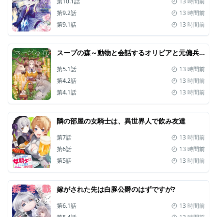
第10.1話
13 時間前
第9.2話
13 時間前
第9.1話
13 時間前
スープの森～動物と会話するオリビアと元傭兵アーサーの物語～
第5.1話
13 時間前
第4.2話
13 時間前
第4.1話
13 時間前
隣の部屋の女騎士は、異世界人で飲み友達
第7話
13 時間前
第6話
13 時間前
第5話
13 時間前
嫁がされた先は白豚公爵のはずですが?
第6.1話
13 時間前