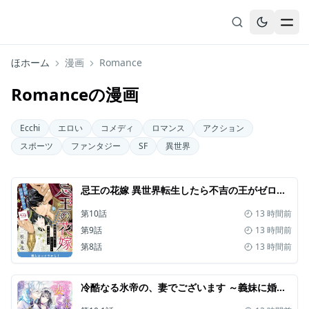
ほホーム
漫画
Romance
無料漫画
Romanceの漫画
ブックマーク
履歴
Ecchi
エロい
コメディ
ロマンス
アクション
スポーツ
ファンタジー
SF
異世界
忌王の花嫁 異世界転生したら不吉の王がゼロ距離すぎる
第10話
13 時間前
第9話
13 時間前
第8話
13 時間前
冷酷なる氷帝の、妻でございます ～義妹に婚約者を押し付けられたけど、意外と可愛い彼に溺愛され幸せに暮らしてる～