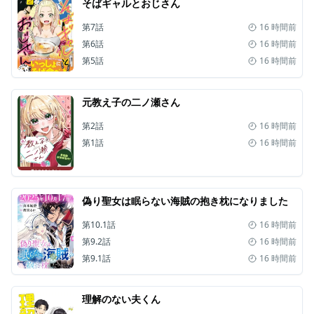
そばギャルとおじさん
第7話
16 時間前
第6話
16 時間前
第5話
16 時間前
元教え子の二ノ瀬さん
第2話
16 時間前
第1話
16 時間前
偽り聖女は眠らない海賊の抱き枕になりました
第10.1話
16 時間前
第9.2話
16 時間前
第9.1話
16 時間前
理解のない夫くん