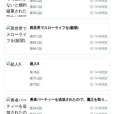
第40.2話
14 時間前
第40.1話
14 時間前
第39.2話
14 時間前
異世界でスローライフを(願望)
第67.1話
14 時間前
第66.2話
14 時間前
第66.1話
14 時間前
超人X
第76話
14 時間前
第75.2話
14 時間前
第75話
14 時間前
勇者パーティーを追放されたので、魔王を取り返しがつかないほど強く育ててみた
第24.2話
14 時間前