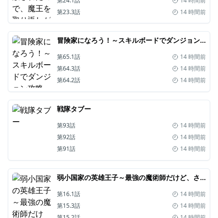
第24.1話
14 時間前
第23.3話
14 時間前
冒険家になろう！～スキルボードでダンジョン攻略～
第65.1話
14 時間前
第64.3話
14 時間前
第64.2話
14 時間前
戦隊タブー
第93話
14 時間前
第92話
14 時間前
第91話
14 時間前
弱小国家の英雄王子～最強の魔術師だけど、さっさと国出て自由に生きてぇぇ！～
第16.1話
14 時間前
第15.3話
14 時間前
第15.2話
14 時間前