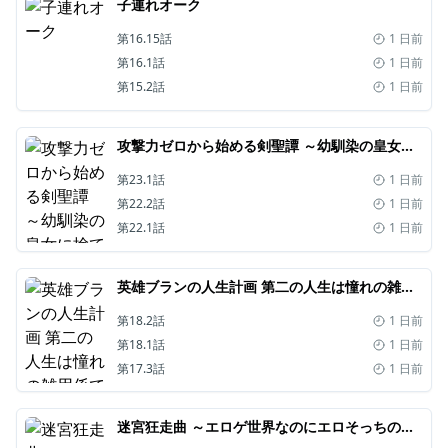
子連れオーク
第16.15話
1 日前
第16.1話
1 日前
第15.2話
1 日前
攻撃力ゼロから始める剣聖譚 ～幼馴染の皇女に捨てられ魔法学園に入学したら、魔王と契約することになった～
第23.1話
1 日前
第22.2話
1 日前
第22.1話
1 日前
英雄ブランの人生計画 第二の人生は憧れの雑用係でお願いします
第18.2話
1 日前
第18.1話
1 日前
第17.3話
1 日前
迷宮狂走曲 ～エロゲ世界なのにエロそっちのけでひたすら最強を目指すモブ転生者～