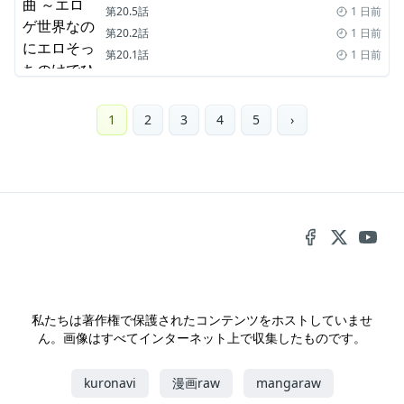
第20.5話
1 日前
第20.2話
1 日前
第20.1話
1 日前
1
2
3
4
5
›
私たちは著作権で保護されたコンテンツをホストしていませ
ん。画像はすべてインターネット上で収集したものです。
kuronavi
漫画raw
mangaraw