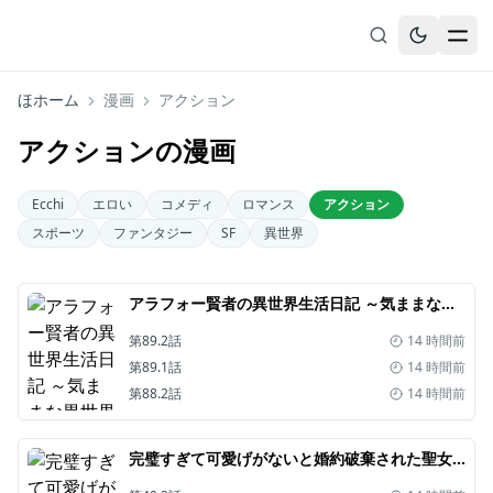
ほホーム
漫画
アクション
無料漫画
アクションの漫画
ブックマーク
履歴
Ecchi
エロい
コメディ
ロマンス
アクション
スポーツ
ファンタジー
SF
異世界
アラフォー賢者の異世界生活日記 ～気ままな異世界教師ライフ～
第89.2話
14 時間前
第89.1話
14 時間前
第88.2話
14 時間前
完璧すぎて可愛げがないと婚約破棄された聖女は隣国に売られる