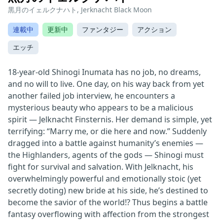
黒月のイェルクナハト, Jerknacht Black Moon
連載中
更新中
ファンタジー
アクション
エッチ
18-year-old Shinogi Inumata has no job, no dreams,
and no will to live. One day, on his way back from yet
another failed job interview, he encounters a
mysterious beauty who appears to be a malicious
spirit — Jelknacht Finsternis. Her demand is simple, yet
terrifying: “Marry me, or die here and now.” Suddenly
dragged into a battle against humanity’s enemies —
the Highlanders, agents of the gods — Shinogi must
fight for survival and salvation. With Jelknacht, his
overwhelmingly powerful and emotionally stoic (yet
secretly doting) new bride at his side, he’s destined to
become the savior of the world!? Thus begins a battle
fantasy overflowing with affection from the strongest