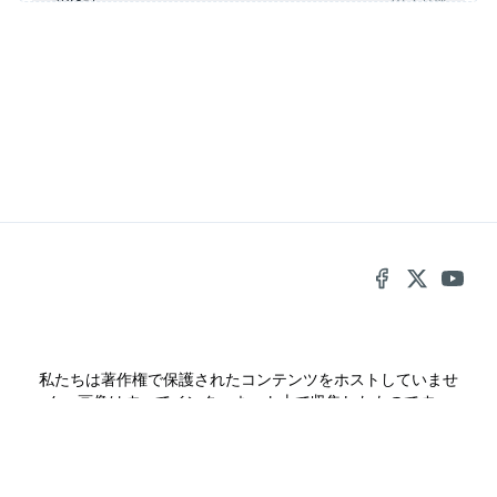
第48話
2 月前
第47話
2 月前
第46話
2 月前
第45話
3 月前
第44話
3 月前
第43話
3 月前
第42話
3 月前
第41話
4 月前
私たちは著作権で保護されたコンテンツをホストしていませ
第40話
4 月前
ん。画像はすべてインターネット上で収集したものです。
第39話
4 月前
kuronavi
漫画raw
mangaraw
第38話
5 月前