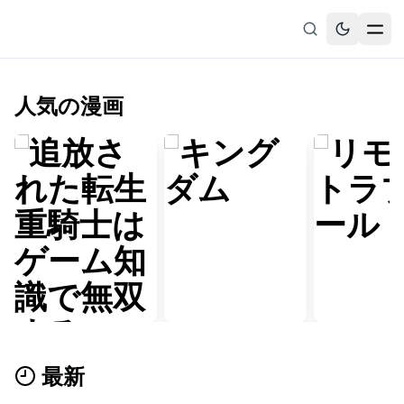
人気の漫画
無料漫画
ブックマーク
履歴
追放された転生重騎士はゲーム知識で無双する
キングダム
リモートラブホール
ふしだら
最新