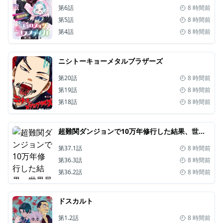
第6話
8 時間前
第5話
8 時間前
第4話
8 時間前
ニシトーキョーメタルブラザーズ
第20話
8 時間前
第19話
8 時間前
第18話
8 時間前
超難関ダンジョンで10万年修行した結果、世界最強に ～最弱無能の下剋上～
第37.1話
8 時間前
第36.3話
8 時間前
第36.2話
8 時間前
ドスカルト
第1.2話
8 時間前