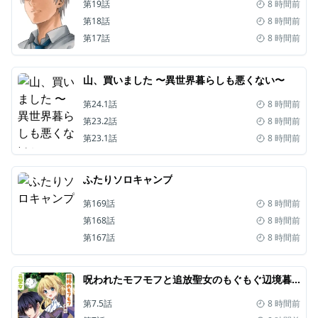
第19話
8 時間前
第18話
8 時間前
第17話
8 時間前
山、買いました 〜異世界暮らしも悪くない〜
第24.1話
8 時間前
第23.2話
8 時間前
第23.1話
8 時間前
ふたりソロキャンプ
第169話
8 時間前
第168話
8 時間前
第167話
8 時間前
呪われたモフモフと追放聖女のもぐもぐ辺境暮らし
第7.5話
8 時間前