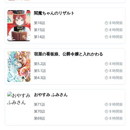
閻魔ちゃんのリザルト
第16話
8 時間前
第15話
8 時間前
第14話
8 時間前
宿屋の看板娘、公爵令嬢と入れかわる
第5.2話
8 時間前
第5.1話
8 時間前
第4.3話
8 時間前
おやすみ ふみさん
第71話
8 時間前
第70話
8 時間前
第69話
8 時間前