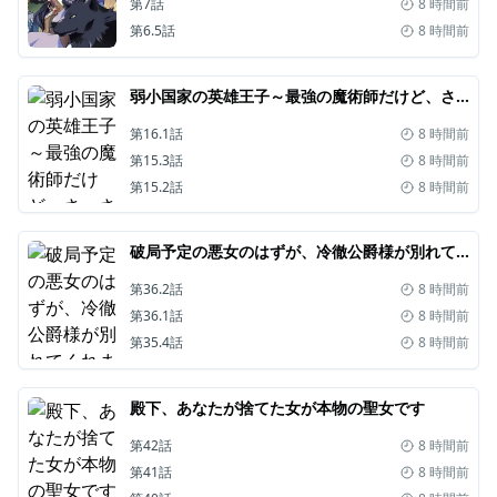
第7話
8 時間前
第6.5話
8 時間前
弱小国家の英雄王子～最強の魔術師だけど、さっさと国出て自由に生きてぇぇ！～
第16.1話
8 時間前
第15.3話
8 時間前
第15.2話
8 時間前
破局予定の悪女のはずが、冷徹公爵様が別れてくれません!
第36.2話
8 時間前
第36.1話
8 時間前
第35.4話
8 時間前
殿下、あなたが捨てた女が本物の聖女です
第42話
8 時間前
第41話
8 時間前