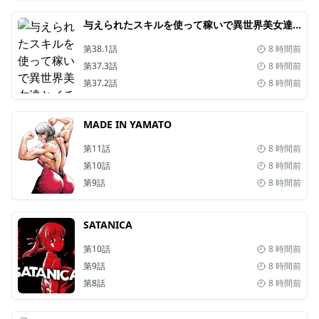
与えられたスキルを使って稼いで異世界美女達とイチャイチャしたい
第38.1話
8 時間前
第37.3話
8 時間前
第37.2話
8 時間前
MADE IN YAMATO
第11話
8 時間前
第10話
8 時間前
第9話
8 時間前
SATANICA
第10話
8 時間前
第9話
8 時間前
第8話
8 時間前