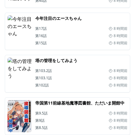
第40話
8 時間前
今年注目のエースちゃん
第17話
8 時間前
第16話
8 時間前
第15話
8 時間前
塔の管理をしてみよう
第103.2話
8 時間前
第103.1話
8 時間前
第102話
8 時間前
帝国第11前線基地魔導図書館、ただいま開館中
第9.5話
8 時間前
第9話
8 時間前
第8.5話
8 時間前