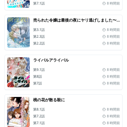
第7.1話
8 時間前
売られた令嬢は最後の夜にヤリ逃げしました〜平和に子育てしていると、迎えに来たのは激重王子様でした〜
第3.1話
8 時間前
第2.3話
8 時間前
第2.2話
8 時間前
ライバルアライバル
第9.1話
8 時間前
第8話
8 時間前
第7話
8 時間前
桃の花が散る殺に
第8.1話
8 時間前
第7.2話
8 時間前
第7.1話
8 時間前