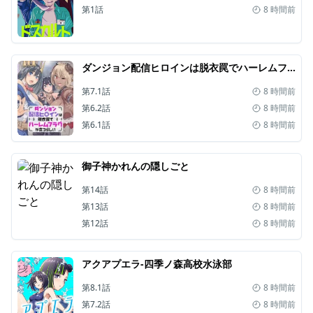
第1話
8 時間前
ダンジョン配信ヒロインは脱衣罠でハーレムフラグが立つらしい
第7.1話
8 時間前
第6.2話
8 時間前
第6.1話
8 時間前
御子神かれんの隠しごと
第14話
8 時間前
第13話
8 時間前
第12話
8 時間前
アクアプエラ-四季ノ森高校水泳部
第8.1話
8 時間前
第7.2話
8 時間前