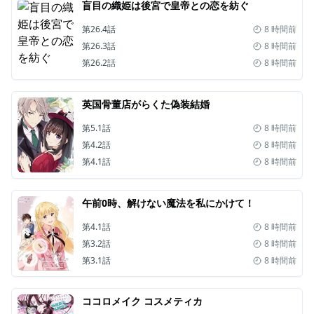
盲目の織姫は後宮で皇帝との恋を紡ぐ
第26.4話
8 時間前
第26.3話
8 時間前
第26.2話
8 時間前
英国骨董店がらくた偽装結婚
第5.1話
8 時間前
第4.2話
8 時間前
第4.1話
8 時間前
午前0時、解けない魔法を私にかけて！
第4.1話
8 時間前
第3.2話
8 時間前
第3.1話
8 時間前
ココロメイク コスメティカ