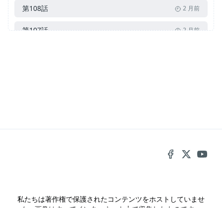
第108話
2 月前
第107話
2 月前
第106話
2 月前
第105話
3 月前
第104話
3 月前
第103話
3 月前
第102話
3 月前
第101話
4 月前
第100話
4 月前
私たちは著作権で保護されたコンテンツをホストしていませ
第99話
4 月前
ん。画像はすべてインターネット上で収集したものです。