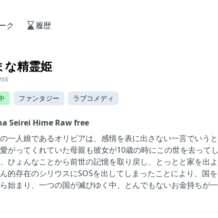
ーク
履歴
まな精霊姫
ess
中
ファンタジー
ラブコメディ
a Seirei Hime Raw free
の一人娘であるオリビアは、感情を表に出さない一言でいうと
愛がってくれていた母親も彼女が10歳の時にこの世を去ってし
、ひょんなことから前世の記憶を取り戻し、とっとと家を出よ
ん的存在のシリウスにSOSを出してしまったことにより、国
ら始まり、一つの国が滅びゆく中、とんでもないお金持ちが一