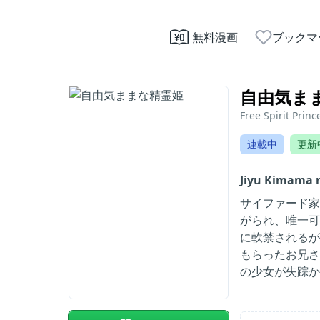
無料漫画
ブックマ
自由気ま
Free Spirit Princ
連載中
更新
Jiyu Kimama n
サイファード家
がられ、唯一可
に軟禁されるが
もらったお兄さ
の少女が失踪か