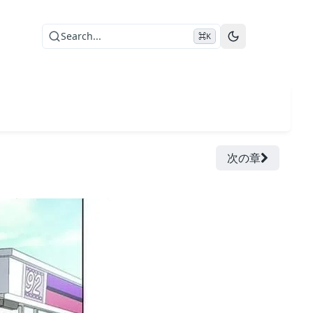
Search...
⌘K
次の章