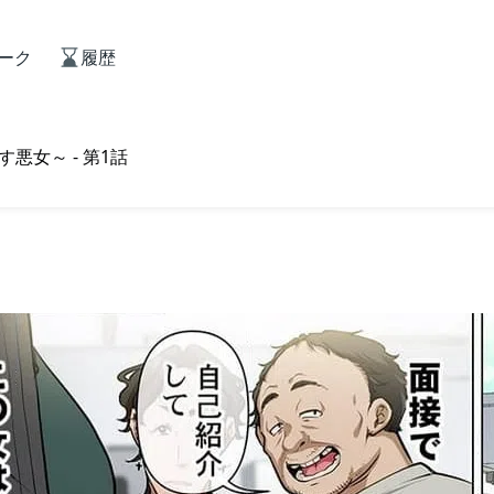
ーク
履歴
女～ - 第1話