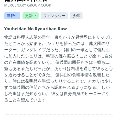
MERCENARY GROUP COOK
連載中
更新中
ファンタジー
少年
Youheidan No Ryouriban Raw
物語は料理人志望の青年、東あかりが異世界にトリップし
たところから始まる。 シュリを拾ったのは、傭兵団のリ
ーダー、ガングレイブだった。 雑用の一環として傭兵団
に加入したシュリは、料理の腕を振るうことで徐々に自分
の存在価値を高めていく。 傭兵団の団長たちは一癖も二
癖もある者たちだったが、あかりは料理を通じて彼らと心
を通わせることができた。 傭兵団の食糧事情を改善した
り、時には発明品を手伝ったりすることで、アカリは少し
ずつ傭兵団の仲間たちから認められるようになる。 しか
し樹里はまだ知らない。 彼女は自分自身のヒーローにな
ることを望んでいます...