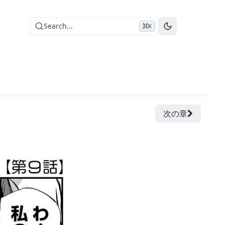
Search...
⌘K
次の章