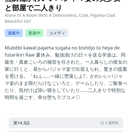
と部屋で二人きり
Alone In A Room With A Defenseless, Cute, Pajama-Clad
Beautiful Girl
連載中
更新中
コメディ
Mubōbi kawaī pajama sugata no bishōjo to heya de
futarikiri Raw 夏休み、勉強漬けの日々を送る学道は、同
級生・真倉こいろの補習を任された。一人暮らしの彼女の
家に行くと、昼からパジャマ姿で出迎えられ、驚きの提案
を受ける。「ねぇ……一緒に堕落しよ?」かわいいパジャ
マ姿のまま隙だらけなこいろと、ゲームしたり、ご飯食べ
たり、気付けば添い寝をしていたり……二人きりで特別な
時間を過ごす、幸せ堕ちラブコメ♡
第14.3話
3 週間前