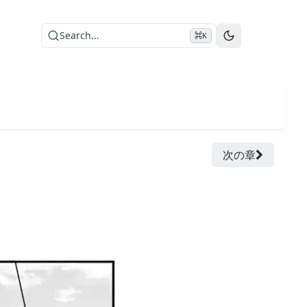
Search...
⌘K
次の章