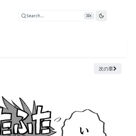
Search...
⌘K
次の章