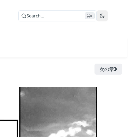
Search...
⌘K
次の章