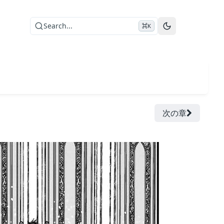
Search...
⌘K
次の章