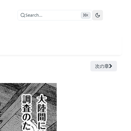
Search...
⌘K
次の章