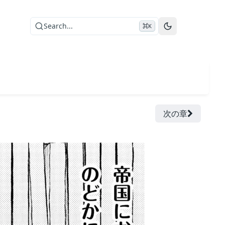
Search...
⌘K
次の章