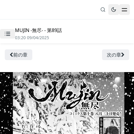
MUJIN -無尽- - 第89話
無料漫画
03:20 09/04/2025
ブックマーク
履歴
前の章
次の章