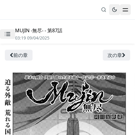
MUJIN -無尽- - 第87話
無料漫画
03:19 09/04/2025
ブックマーク
履歴
前の章
次の章