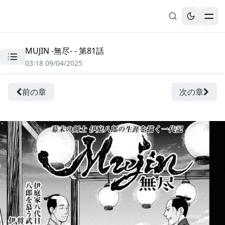
MUJIN -無尽- - 第81話
無料漫画
03:18 09/04/2025
ブックマーク
履歴
前の章
次の章