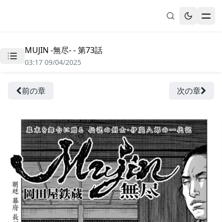
MUJIN -無尽- - 第73話
無料漫画
03:17 09/04/2025
ブックマーク
履歴
前の章
次の章