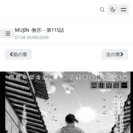
MUJIN -無尽- - 第115話
無料漫画
07:58 02/06/2026
ブックマーク
履歴
前の章
次の章