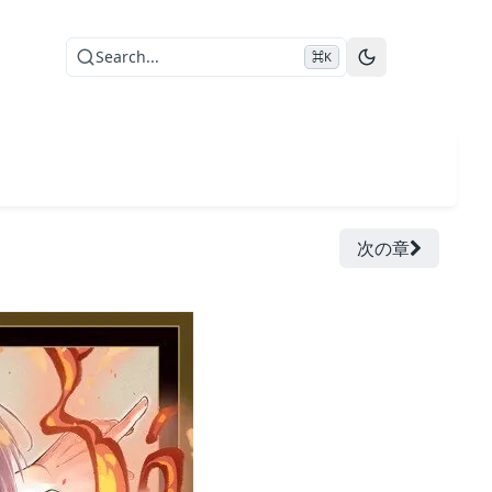
Search...
⌘K
次の章