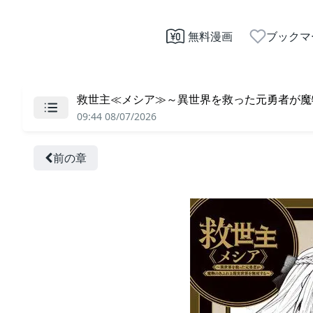
無料漫画
ブックマ
救世主≪メシア≫～異世界を救った元勇者が魔物
09:44 08/07/2026
前の章