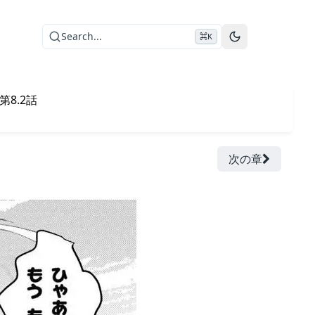
Search...
⌘K
8.2話
次の章