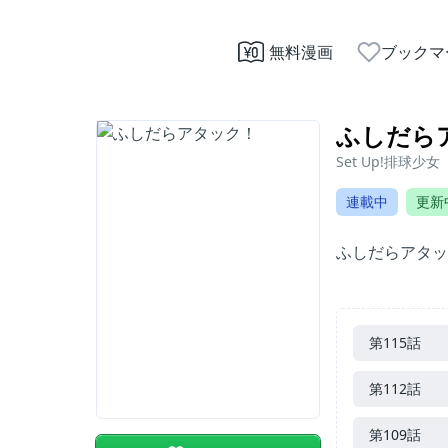
無料漫画
ブックマ
ふしだら
Set Up!排球少女
連載中
更新
ふしだらアタック! 
第115話
第112話
第109話