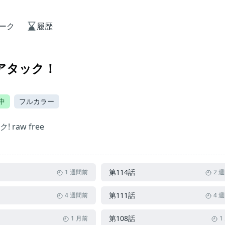
ーク
履歴
アタック！
中
フルカラー
raw free
第114話
1 週間前
2 
第111話
4 週間前
4 
第108話
1 月前
1