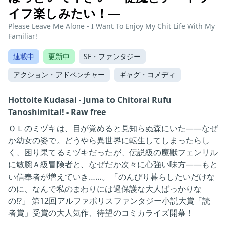
イフ楽しみたい！―
Please Leave Me Alone - I Want To Enjoy My Chit Life With My
Familiar!
連載中
更新中
SF・ファンタジー
アクション・アドベンチャー
ギャグ・コメディ
Hottoite Kudasai - Juma to Chitorai Rufu
Tanoshimitai! - Raw free
ＯＬのミヅキは、目が覚めると見知らぬ森にいた――なぜ
か幼女の姿で。どうやら異世界に転生してしまったらし
く、困り果てるミヅキだったが、伝説級の魔獣フェンリル
に敏腕Ａ級冒険者と、なぜだか次々に心強い味方――もと
い信奉者が増えていき……。「のんびり暮らしたいだけな
のに、なんで私のまわりには過保護な大人ばっかりな
の!?」 第12回アルファポリスファンタジー小説大賞「読
者賞」受賞の大人気作、待望のコミカライズ開幕！