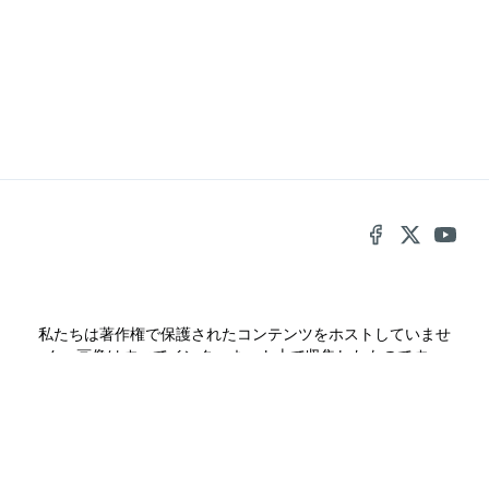
第35.5話
11 月前
第35話
11 月前
第34.5話
1 年前
第34話
1 年前
第33.5話
1 年前
第33話
1 年前
第32.5話
1 年前
私たちは著作権で保護されたコンテンツをホストしていませ
第32話
1 年前
ん。画像はすべてインターネット上で収集したものです。
第31.5話
1 年前
kuronavi
漫画raw
mangaraw
第31話
1 年前
manga raw
漫画ろう
manga1000