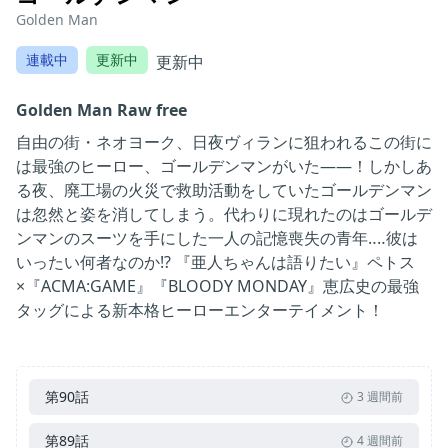
Golden Man
連載中
更新中
更新中
Golden Man Raw free
自由の街・ネオヨーク、日夜ヴィランに狙われるこの街に
は最強のヒーロー、ゴールデンマンがいた――！しかしあ
る夜、廃工場の火災で救助活動をしていたゴールデンマン
は忽然と姿を消してしまう。代わりに現れたのはゴールデ
ンマンのスーツを手にした一人の記憶喪失の青年‥‥彼は
いったい何者なのか⁉ 『亜人ちゃんは語りたい』ペトス
×『ACMA:GAME』『BLOODY MONDAY』恵広史の最強
タッグによる新本格ヒーローエンターテイメント！
第90話
3 週間前
第89話
4 週間前