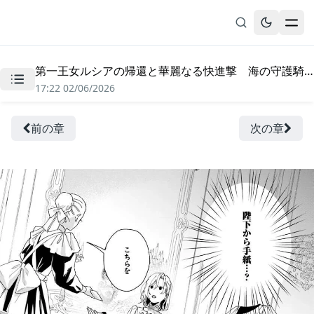
第一王女ルシアの帰還と華麗なる快進撃 海の守護騎士との出逢い - 第4話
無料漫画
17:22 02/06/2026
ブックマーク
履歴
前の章
次の章