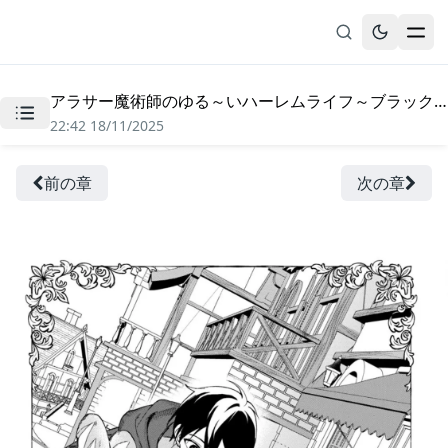
アラサー魔術師のゆる～いハーレムライフ～ブラック社畜が異世界で自由気ままに有給消化～ - 第9.1話
無料漫画
22:42 18/11/2025
ブックマーク
履歴
前の章
次の章