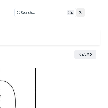
Search...
⌘K
次の章