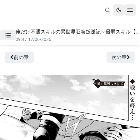
俺だけ不遇スキルの異世界召喚叛逆記～最弱スキル【吸収】が全てを飲み込むまで～ - 第165話
無料漫画
09:47 17/06/2026
ブックマーク
履歴
前の章
次の章