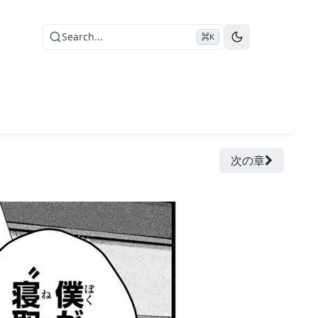
Search...
⌘K
次の章