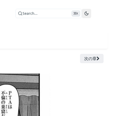
Search...
⌘K
次の章