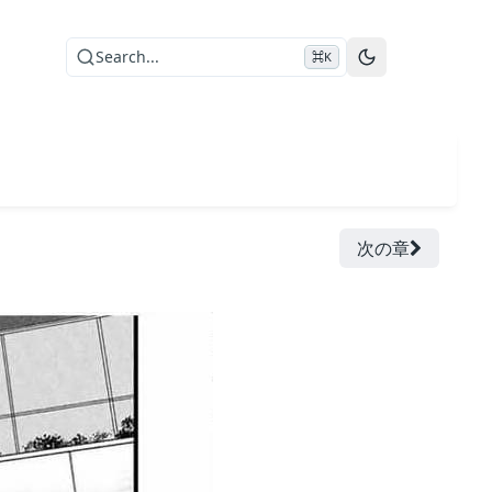
Search...
⌘K
次の章