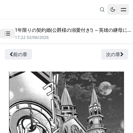
1年限りの契約婚(公爵様の溺愛付き!) ～英雄の継母になった私は、どうやら聖女の末裔のようです～ - 第1話
無料漫画
17:22 02/06/2026
ブックマーク
履歴
前の章
次の章